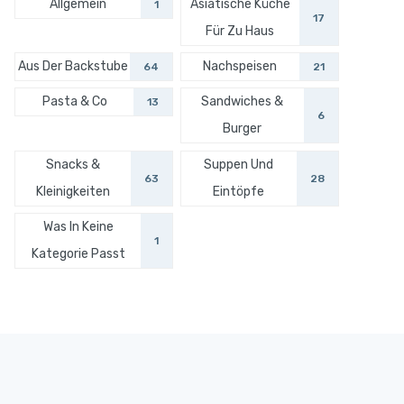
Allgemein
Asiatische Küche
1
17
Für Zu Haus
Aus Der Backstube
Nachspeisen
64
21
Pasta & Co
Sandwiches &
13
6
Burger
Snacks &
Suppen Und
63
28
Kleinigkeiten
Eintöpfe
Was In Keine
1
Kategorie Passt