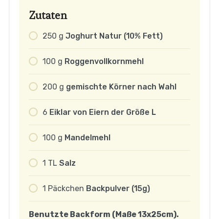
Zutaten
250
g
Joghurt Natur (10% Fett)
100
g
Roggenvollkornmehl
200
g
gemischte Körner nach Wahl
6
Eiklar von Eiern der Größe L
100
g
Mandelmehl
1
TL
Salz
1
Päckchen
Backpulver (15g)
Benutzte Backform (Maße 13x25cm).