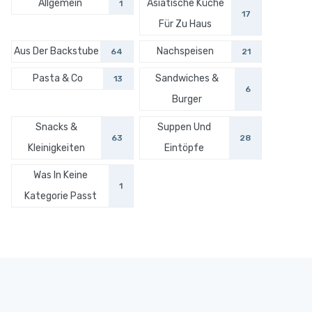
Allgemein
Asiatische Küche
1
17
Für Zu Haus
Aus Der Backstube
Nachspeisen
64
21
Pasta & Co
Sandwiches &
13
6
Burger
Snacks &
Suppen Und
63
28
Kleinigkeiten
Eintöpfe
Was In Keine
1
Kategorie Passt