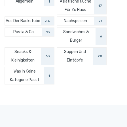
Allgemein
Asiatische Küche
1
17
Für Zu Haus
Aus Der Backstube
Nachspeisen
64
21
Pasta & Co
Sandwiches &
13
6
Burger
Snacks &
Suppen Und
63
28
Kleinigkeiten
Eintöpfe
Was In Keine
1
Kategorie Passt