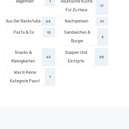
Allgemein
Asiatische Küche
1
17
Für Zu Haus
Aus Der Backstube
Nachspeisen
64
21
Pasta & Co
Sandwiches &
13
6
Burger
Snacks &
Suppen Und
63
28
Kleinigkeiten
Eintöpfe
Was In Keine
1
Kategorie Passt