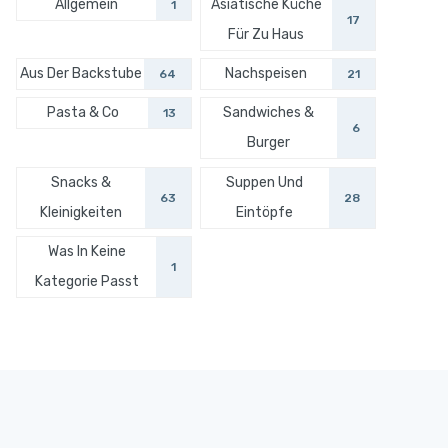
Allgemein
Asiatische Küche
1
17
Für Zu Haus
Aus Der Backstube
Nachspeisen
64
21
Pasta & Co
Sandwiches &
13
6
Burger
Snacks &
Suppen Und
63
28
Kleinigkeiten
Eintöpfe
Was In Keine
1
Kategorie Passt