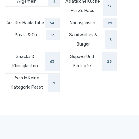
Allgemein
Asiatische Küche
1
17
Für Zu Haus
Aus Der Backstube
Nachspeisen
64
21
Pasta & Co
Sandwiches &
13
6
Burger
Snacks &
Suppen Und
63
28
Kleinigkeiten
Eintöpfe
Was In Keine
1
Kategorie Passt