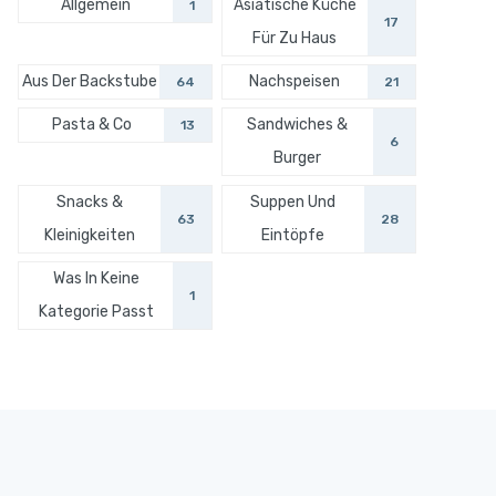
Allgemein
Asiatische Küche
1
17
Für Zu Haus
Aus Der Backstube
Nachspeisen
64
21
Pasta & Co
Sandwiches &
13
6
Burger
Snacks &
Suppen Und
63
28
Kleinigkeiten
Eintöpfe
Was In Keine
1
Kategorie Passt