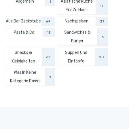
Allgemein
Asiatische Küche
1
17
Für Zu Haus
Aus Der Backstube
Nachspeisen
64
21
Pasta & Co
Sandwiches &
13
6
Burger
Snacks &
Suppen Und
63
28
Kleinigkeiten
Eintöpfe
Was In Keine
1
Kategorie Passt