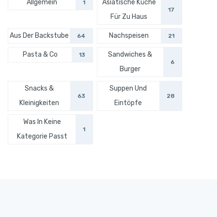
Allgemein
Asiatische Küche
1
17
Für Zu Haus
Aus Der Backstube
Nachspeisen
64
21
Pasta & Co
Sandwiches &
13
6
Burger
Snacks &
Suppen Und
63
28
Kleinigkeiten
Eintöpfe
Was In Keine
1
Kategorie Passt