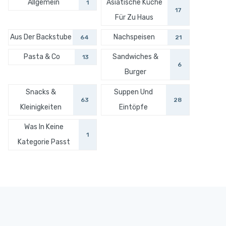
Allgemein
Asiatische Küche
1
17
Für Zu Haus
Aus Der Backstube
Nachspeisen
64
21
Pasta & Co
Sandwiches &
13
6
Burger
Snacks &
Suppen Und
63
28
Kleinigkeiten
Eintöpfe
Was In Keine
1
Kategorie Passt