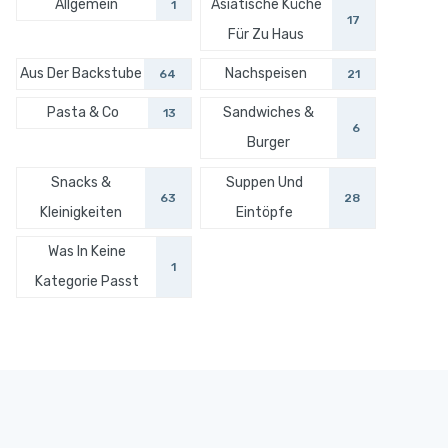
Allgemein
Asiatische Küche
1
17
Für Zu Haus
Aus Der Backstube
Nachspeisen
64
21
Pasta & Co
Sandwiches &
13
6
Burger
Snacks &
Suppen Und
63
28
Kleinigkeiten
Eintöpfe
Was In Keine
1
Kategorie Passt