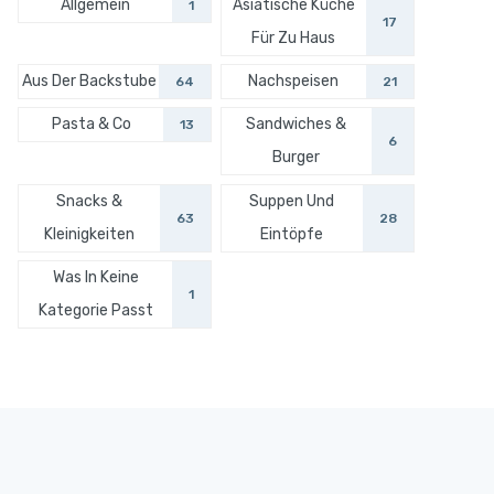
Allgemein
Asiatische Küche
1
17
Für Zu Haus
Aus Der Backstube
Nachspeisen
64
21
Pasta & Co
Sandwiches &
13
6
Burger
Snacks &
Suppen Und
63
28
Kleinigkeiten
Eintöpfe
Was In Keine
1
Kategorie Passt