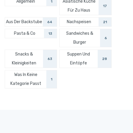
Allgemein
Asiatische Küche
1
17
Für Zu Haus
Aus Der Backstube
Nachspeisen
64
21
Pasta & Co
Sandwiches &
13
6
Burger
Snacks &
Suppen Und
63
28
Kleinigkeiten
Eintöpfe
Was In Keine
1
Kategorie Passt