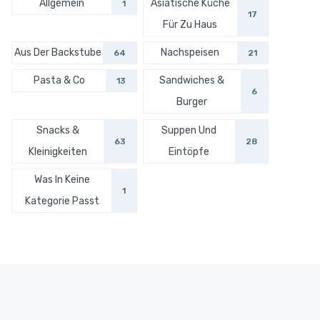
Allgemein
Asiatische Küche
1
17
Für Zu Haus
Aus Der Backstube
Nachspeisen
64
21
Pasta & Co
Sandwiches &
13
6
Burger
Snacks &
Suppen Und
63
28
Kleinigkeiten
Eintöpfe
Was In Keine
1
Kategorie Passt