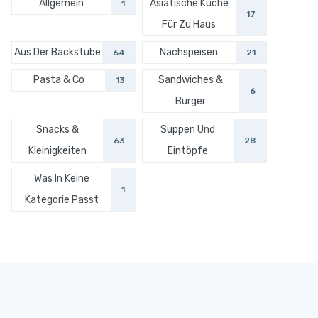
Allgemein
Asiatische Küche
1
17
Für Zu Haus
Aus Der Backstube
Nachspeisen
64
21
Pasta & Co
Sandwiches &
13
6
Burger
Snacks &
Suppen Und
63
28
Kleinigkeiten
Eintöpfe
Was In Keine
1
Kategorie Passt