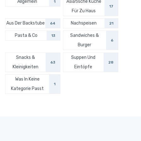
Allgemein
Asiatische Küche
1
17
Für Zu Haus
Aus Der Backstube
Nachspeisen
64
21
Pasta & Co
Sandwiches &
13
6
Burger
Snacks &
Suppen Und
63
28
Kleinigkeiten
Eintöpfe
Was In Keine
1
Kategorie Passt