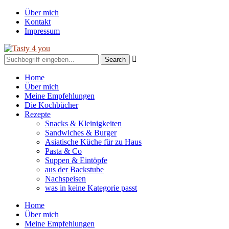
Über mich
Kontakt
Impressum

Home
Über mich
Meine Empfehlungen
Die Kochbücher
Rezepte
Snacks & Kleinigkeiten
Sandwiches & Burger
Asiatische Küche für zu Haus
Pasta & Co
Suppen & Eintöpfe
aus der Backstube
Nachspeisen
was in keine Kategorie passt
Home
Über mich
Meine Empfehlungen