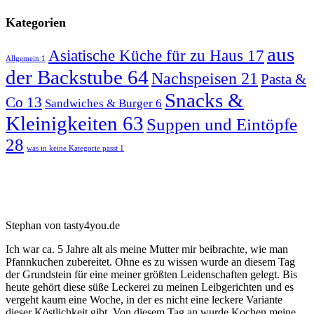
Kategorien
aus
Asiatische Küche für zu Haus
17
Allgemein
1
der Backstube
64
Nachspeisen
21
Pasta &
Snacks &
Co
13
Sandwiches & Burger
6
Kleinigkeiten
63
Suppen und Eintöpfe
28
was in keine Kategorie passt
1
Stephan von tasty4you.de
Ich war ca. 5 Jahre alt als meine Mutter mir beibrachte, wie man
Pfannkuchen zubereitet. Ohne es zu wissen wurde an diesem Tag
der Grundstein für eine meiner größten Leidenschaften gelegt. Bis
heute gehört diese süße Leckerei zu meinen Leibgerichten und es
vergeht kaum eine Woche, in der es nicht eine leckere Variante
dieser Köstlichkeit gibt. Von diesem Tag an wurde Kochen meine