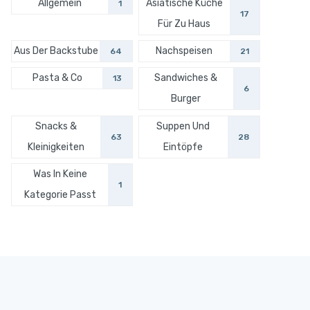
Allgemein
Asiatische Küche
1
17
Für Zu Haus
Aus Der Backstube
Nachspeisen
64
21
Pasta & Co
Sandwiches &
13
6
Burger
Snacks &
Suppen Und
63
28
Kleinigkeiten
Eintöpfe
Was In Keine
1
Kategorie Passt