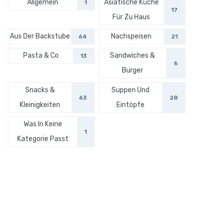
Allgemein
Asiatische Küche
1
17
Für Zu Haus
Aus Der Backstube
Nachspeisen
64
21
Pasta & Co
Sandwiches &
13
6
Burger
Snacks &
Suppen Und
63
28
Kleinigkeiten
Eintöpfe
Was In Keine
1
Kategorie Passt