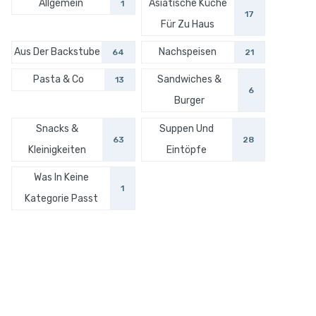
Allgemein
Asiatische Küche
1
17
Für Zu Haus
Aus Der Backstube
Nachspeisen
64
21
Pasta & Co
Sandwiches &
13
6
Burger
Snacks &
Suppen Und
63
28
Kleinigkeiten
Eintöpfe
Was In Keine
1
Kategorie Passt