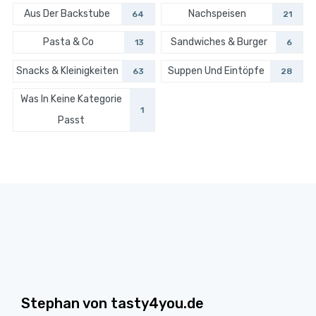
Aus Der Backstube
Nachspeisen
64
21
Pasta & Co
Sandwiches & Burger
13
6
Snacks & Kleinigkeiten
Suppen Und Eintöpfe
63
28
Was In Keine Kategorie
1
Passt
Stephan von tasty4you.de