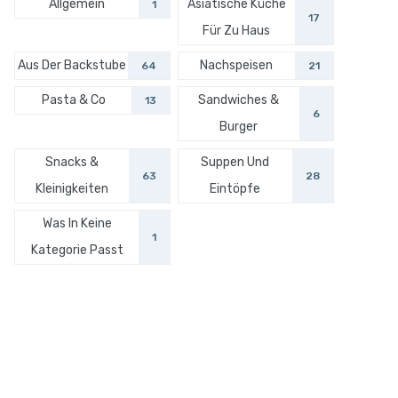
Allgemein
Asiatische Küche
1
17
Für Zu Haus
Aus Der Backstube
Nachspeisen
64
21
Pasta & Co
Sandwiches &
13
6
Burger
Snacks &
Suppen Und
63
28
Kleinigkeiten
Eintöpfe
Was In Keine
1
Kategorie Passt