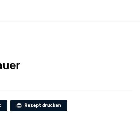
auer
t
Rezept drucken