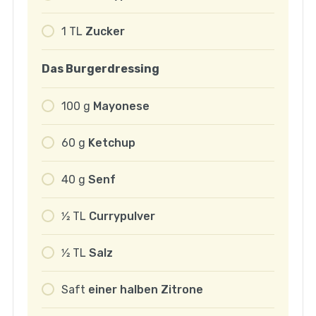
1
TL
Zucker
Das Burgerdressing
100
g
Mayonese
60
g
Ketchup
40
g
Senf
1⁄2
TL
Currypulver
1⁄2
TL
Salz
Saft
einer halben Zitrone