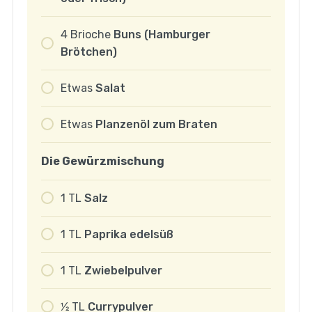
4
Brioche
Buns (Hamburger
Brötchen)
Etwas
Salat
Etwas
Planzenöl zum Braten
Die Gewürzmischung
1
TL
Salz
1
TL
Paprika edelsüß
1
TL
Zwiebelpulver
1⁄2
TL
Currypulver