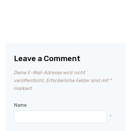
Teriyaki - Sauce
Kartoffelsuppe
Leave a Comment
Deine E-Mail-Adresse wird nicht
veröffentlicht.
Erforderliche Felder sind mit
*
markiert
Name
*