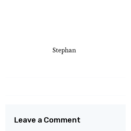
Stephan
Brötchenrezept für Anfänger
Süße Schupfnudeln
Leave a Comment