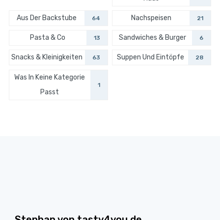
Aus Der Backstube
Nachspeisen
64
21
Pasta & Co
Sandwiches & Burger
13
6
Snacks & Kleinigkeiten
Suppen Und Eintöpfe
63
28
Was In Keine Kategorie
1
Passt
Stephan von tasty4you.de