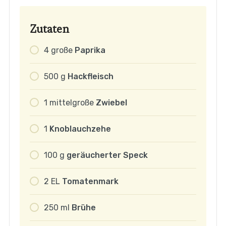
Zutaten
4
große
Paprika
500
g
Hackfleisch
1
mittelgroße
Zwiebel
1
Knoblauchzehe
100
g
geräucherter Speck
2
EL
Tomatenmark
250
ml
Brühe