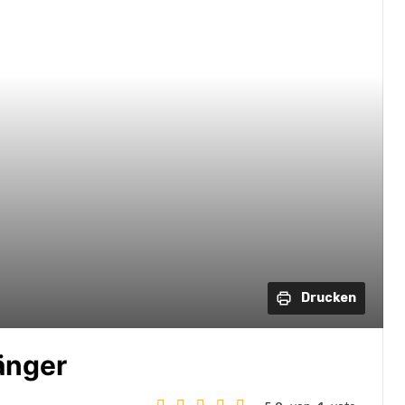
Drucken
änger