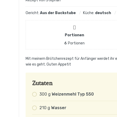
Rezept von Stephan
Gericht:
Aus der Backstube
Küche:
deutsch
Portionen
6
Portionen
Mit meinem Brötchenrezept für Anfänger werdet ihr eu
wie es geht. Guten Appetit
Zutaten
300
g
Weizenmehl Typ 550
210
g
Wasser