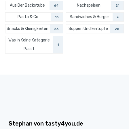
Aus Der Backstube
Nachspeisen
64
21
Pasta & Co
Sandwiches & Burger
13
6
Snacks & Kleinigkeiten
Suppen Und Eintöpfe
63
28
Was In Keine Kategorie
1
Passt
Stephan von tasty4you.de