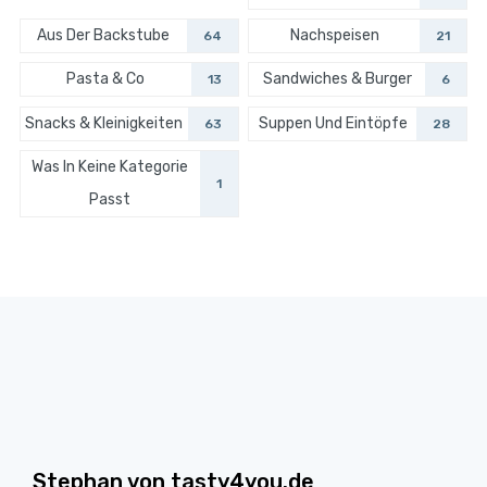
Aus Der Backstube
Nachspeisen
64
21
Pasta & Co
Sandwiches & Burger
13
6
Snacks & Kleinigkeiten
Suppen Und Eintöpfe
63
28
Was In Keine Kategorie
1
Passt
Stephan von tasty4you.de