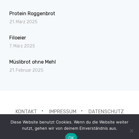
Protein Roggenbrot
21. März 2025
Filoeier
7. März 2025
Müslibrot ohne Mehl
21. Februar 2025
KONTAKT
IMPRESSUM
DATENSCHUTZ
Diese Website benutzt Cookies. Wenn du die Website weiter
nutzt, gehen wir von deinem Einverständnis aus.
Copyright © 2026 Tasty 4 you
—
Cookely Theme
by
WPZOOM
OK