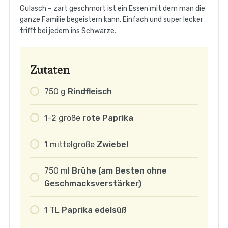
Gulasch – zart geschmort ist ein Essen mit dem man die
ganze Familie begeistern kann. Einfach und super lecker
trifft bei jedem ins Schwarze.
Zutaten
750
g
Rindfleisch
1-2
große
rote Paprika
1
mittelgroße
Zwiebel
750
ml
Brühe (am Besten ohne
Geschmacksverstärker)
1
TL
Paprika edelsüß