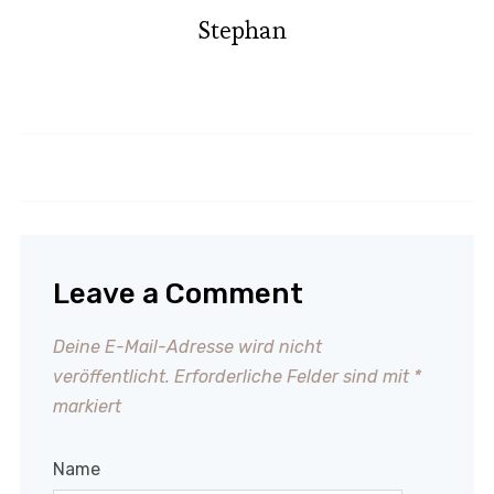
Stephan
Arme Ritter - French Toast
Apfelkompott - Apfelmus
Leave a Comment
Deine E-Mail-Adresse wird nicht
veröffentlicht.
Erforderliche Felder sind mit
*
markiert
Name