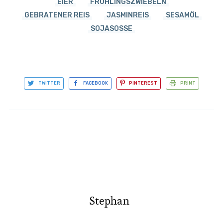
EIER
FRÜHLINGSZWIEBELN
GEBRATENER REIS
JASMINREIS
SESAMÖL
SOJASOSSE
TWITTER
FACEBOOK
PINTEREST
PRINT
Stephan