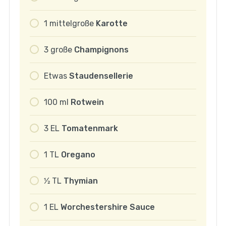
1
mittelgroße
Karotte
3
große
Champignons
Etwas
Staudensellerie
100
ml
Rotwein
3
EL
Tomatenmark
1
TL
Oregano
1⁄2
TL
Thymian
1
EL
Worchestershire Sauce