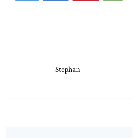
Stephan
Hähnchenschenkel mit Gemüse
Vollkornbrot