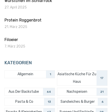
Würstchen im Schlafrock
27. April 2025
Protein Roggenbrot
21. März 2025
Filoeier
7. März 2025
KATEGORIEN
Allgemein
Asiatische Küche Für Zu
1
17
Haus
Aus Der Backstube
Nachspeisen
64
21
Pasta & Co
Sandwiches & Burger
13
6
Snacks & Kleinigkeiten
Suppen Und Eintöpfe
63
28