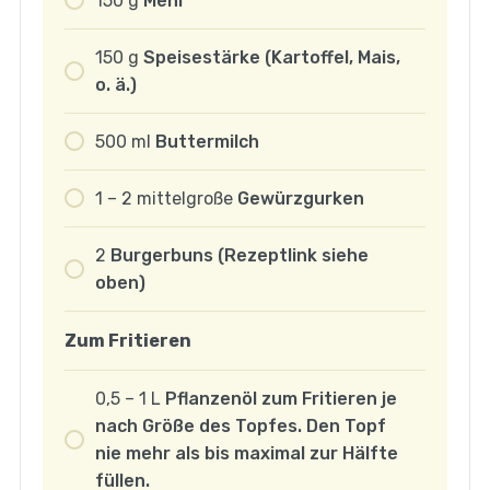
150
g
Mehl
150
g
Speisestärke (Kartoffel, Mais,
o. ä.)
500
ml
Buttermilch
1 – 2
mittelgroße
Gewürzgurken
2
Burgerbuns (Rezeptlink siehe
oben)
Zum Fritieren
0,5 – 1
L
Pflanzenöl zum Fritieren je
nach Größe des Topfes. Den Topf
nie mehr als bis maximal zur Hälfte
füllen.