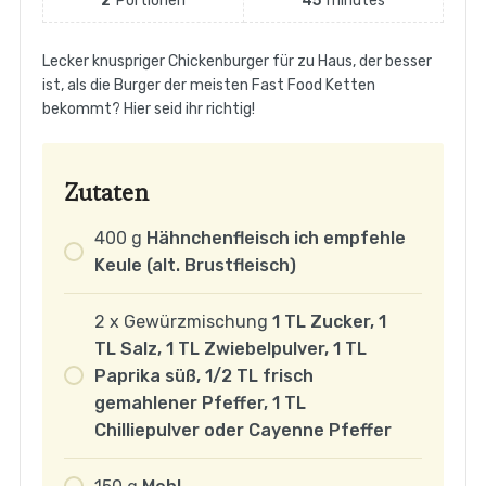
2
Portionen
45
minutes
Lecker knuspriger Chickenburger für zu Haus, der besser
ist, als die Burger der meisten Fast Food Ketten
bekommt? Hier seid ihr richtig!
Zutaten
400
g
Hähnchenfleisch ich empfehle
Keule (alt. Brustfleisch)
2 x
Gewürzmischung
1 TL Zucker, 1
TL Salz, 1 TL Zwiebelpulver, 1 TL
Paprika süß, 1/2 TL frisch
gemahlener Pfeffer, 1 TL
Chilliepulver oder Cayenne Pfeffer