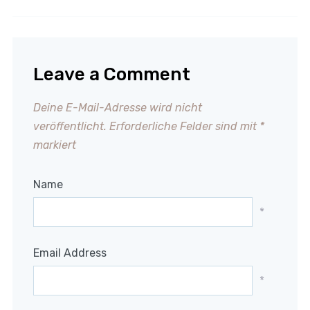
Deftige Erbsensuppe
Lecker Frikadellen
Leave a Comment
Deine E-Mail-Adresse wird nicht
veröffentlicht.
Erforderliche Felder sind mit
*
markiert
Name
*
Email Address
*