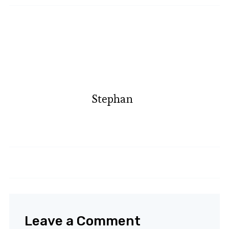
Stephan
Focaccia
Blondies
Leave a Comment