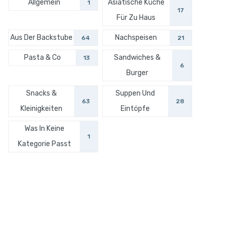
Allgemein
Asiatische Küche
1
17
Für Zu Haus
Aus Der Backstube
Nachspeisen
64
21
Pasta & Co
Sandwiches &
13
6
Burger
Snacks &
Suppen Und
63
28
Kleinigkeiten
Eintöpfe
Was In Keine
1
Kategorie Passt