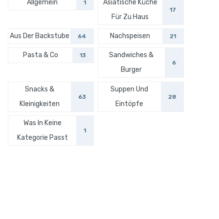
Allgemein
Asiatische Küche
1
17
Für Zu Haus
Aus Der Backstube
Nachspeisen
64
21
Pasta & Co
Sandwiches &
13
6
Burger
Snacks &
Suppen Und
63
28
Kleinigkeiten
Eintöpfe
Was In Keine
1
Kategorie Passt