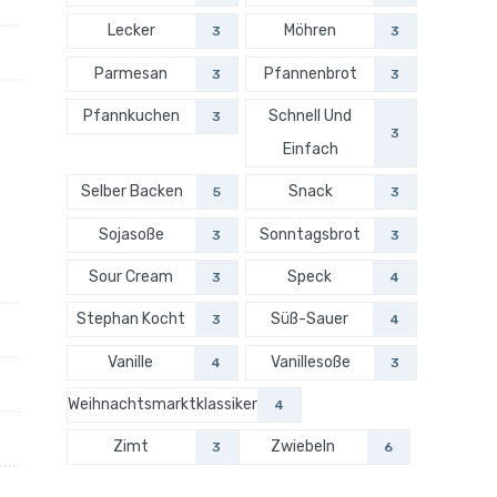
Lecker
Möhren
3
3
Parmesan
Pfannenbrot
3
3
Pfannkuchen
Schnell Und
3
3
Einfach
Selber Backen
Snack
5
3
Sojasoße
Sonntagsbrot
3
3
Sour Cream
Speck
3
4
Stephan Kocht
Süß-Sauer
3
4
Vanille
Vanillesoße
4
3
Weihnachtsmarktklassiker
4
Zimt
Zwiebeln
3
6