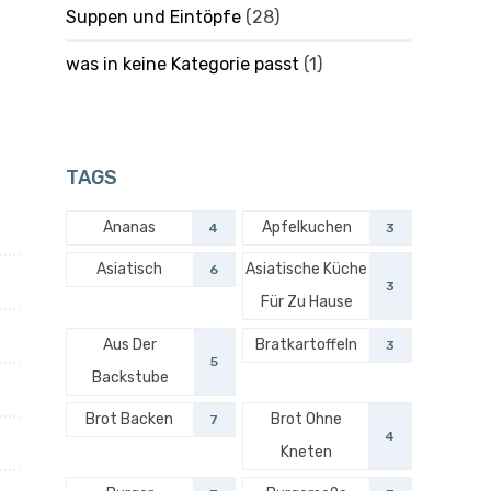
Suppen und Eintöpfe
(28)
was in keine Kategorie passt
(1)
TAGS
Ananas
Apfelkuchen
4
3
Asiatisch
Asiatische Küche
6
3
Für Zu Hause
Aus Der
Bratkartoffeln
3
5
Backstube
Brot Backen
Brot Ohne
7
4
Kneten