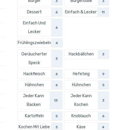
Burger
Burgersoße
3
3
Dessert
Einfach & Lecker
6
11
Einfach Und
6
Lecker
Frühlingszwiebeln
4
Geräucherter
Hackbällchen
3
3
Speck
Hackfleisch
Hefeteig
6
9
Hähnchen
Hühnchen
6
5
Jeder Kann
Jeder Kann
13
3
Backen
Kochen
Kartoffeln
Knoblauch
5
6
Kochen Mit Liebe
Käse
3
4